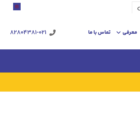
معرفی
تماس با ما
82804381-021