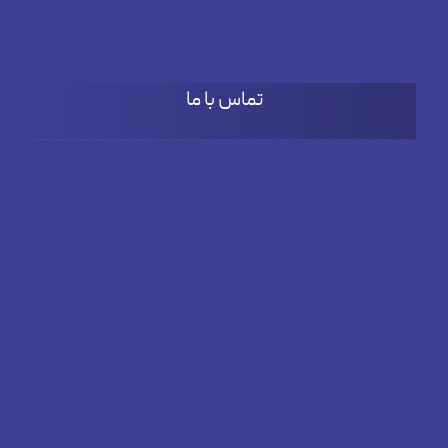
۹:۰۰ تا ۱۵:۳۰
تماس با ما
آدرس
بلوار دادمان، خیابان فخار مقدم، نبش کوچه بنفشه، پلاک66، طبقه
دوم واحد 3
تلفن
02182804381
ایمیل