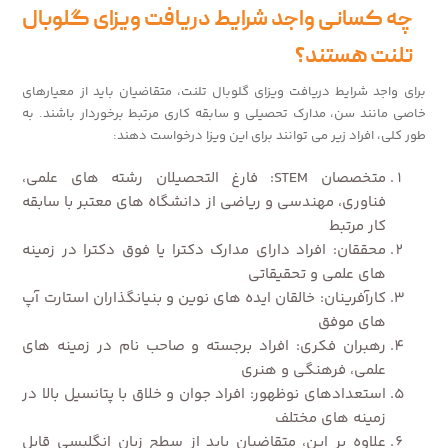
چه کسانی واجد شرایط دریافت ویزای گلوبال
تلنت هستند؟
برای واجد شرایط دریافت ویزای گلوبال تلنت، متقاضیان باید از معیارهای
خاصی مانند سن، مدارک تحصیلی و سابقه کاری مرتبط برخوردار باشند. به
طور کلی، افراد زیر می توانند برای این ویزا درخواست دهند:
متخصصان STEM: فارغ التحصیلان رشته های علمی،
فناوری، مهندسی و ریاضی از دانشگاه های معتبر با سابقه
کار مرتبط
محققان: افراد دارای مدارک دکترا یا فوق دکترا در زمینه
های علمی و تحقیقاتی
کارآفرینان: خالقان ایده های نوین و بنیانگذاران استارت آپ
های موفق
رهبران فکری: افراد برجسته و صاحب نام در زمینه های
علمی، فرهنگی و هنری
استعدادهای نوظهور: افراد جوان و خلاق با پتانسیل بالا در
زمینه های مختلف
علاوه بر این، متقاضیان باید از سطح زبان انگلیسی قابل