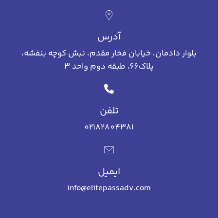
آدرس
بلوار دادمان، خیابان فخار مقدم، نبش کوچه بنفشه،
پلاک66، طبقه دوم واحد 3
تلفن
02182804381
ایمیل
info@elitepassadv.com