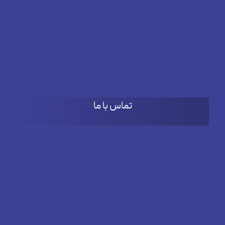
شنبه تا چهارشنبه
۹:۰۰ تا 18:۰۰
پنج شنبه
۹:۰۰ تا ۱۵:۳۰
تماس با ما
آدرس
بلوار دادمان، خیابان فخار مقدم، نبش کوچه بنفشه، پلاک66، طبقه
دوم واحد 3
تلفن