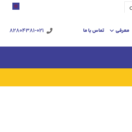
معرفی
تماس با ما
82804381-021