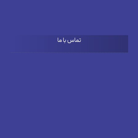
پنج شنبه
۹:۰۰ تا ۱۵:۳۰
تماس با ما
آدرس
بلوار دادمان، خیابان فخار مقدم، نبش کوچه بنفشه، پلاک66، طبقه
دوم واحد 3
تلفن
02182804381