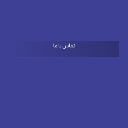
۹:۰۰ تا 18:۰۰
پنج شنبه
۹:۰۰ تا ۱۵:۳۰
تماس با ما
آدرس
بلوار دادمان، خیابان فخار مقدم، نبش کوچه بنفشه، پلاک66، طبقه
دوم واحد 3
تلفن
02182804381