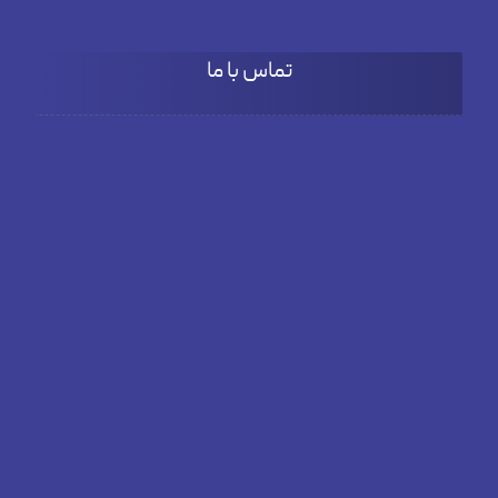
تماس با ما
آدرس
بلوار دادمان، خیابان فخار مقدم، نبش کوچه بنفشه، پلاک66، طبقه
دوم واحد 3
تلفن
02182804381
ایمیل
info@elitepassadv.com