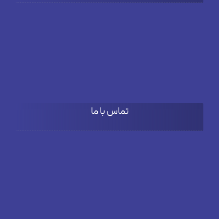
شنبه تا چهارشنبه
۹:۰۰ تا 18:۰۰
پنج شنبه
۹:۰۰ تا ۱۵:۳۰
تماس با ما
آدرس
بلوار دادمان، خیابان فخار مقدم، نبش کوچه بنفشه، پلاک66، طبقه
دوم واحد 3