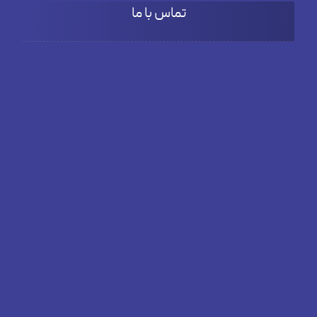
تماس با ما
آدرس
بلوار دادمان، خیابان فخار مقدم، نبش کوچه بنفشه، پلاک66، طبقه
دوم واحد 3
تلفن
02182804381
ایمیل
info@elitepassadv.com