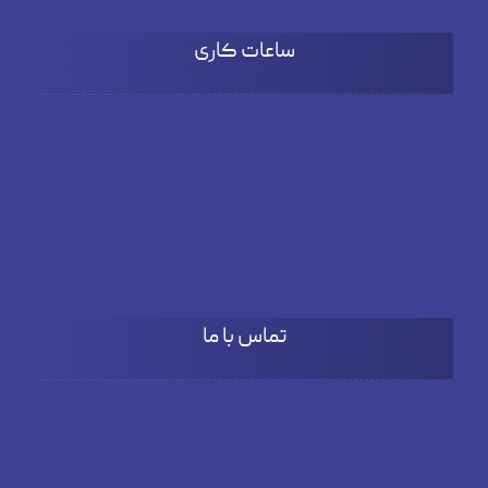
ساعات کاری
شنبه تا چهارشنبه
۹:۰۰ تا 18:۰۰
پنج شنبه
۹:۰۰ تا ۱۵:۳۰
تماس با ما
آدرس
بلوار دادمان، خیابان فخار مقدم، نبش کوچه بنفشه، پلاک66، طبقه