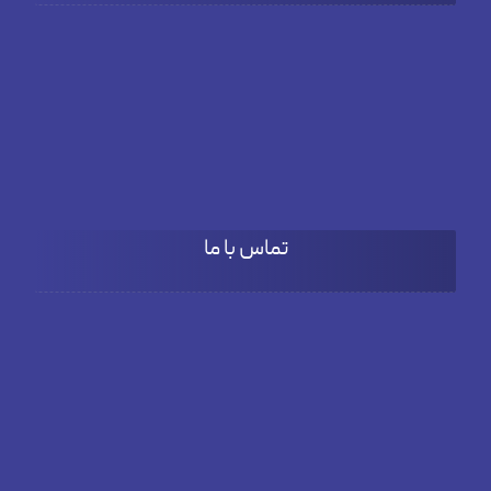
شنبه تا چهارشنبه
۹:۰۰ تا 18:۰۰
پنج شنبه
۹:۰۰ تا ۱۵:۳۰
تماس با ما
آدرس
بلوار دادمان، خیابان فخار مقدم، نبش کوچه بنفشه، پلاک66، طبقه
دوم واحد 3