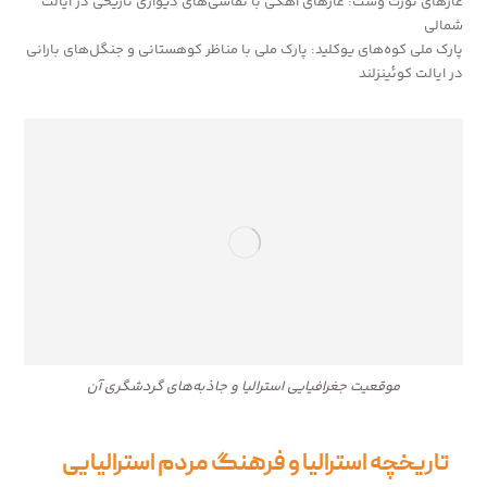
غارهای نورث وست: غارهای آهکی با نقاشی‌های دیواری تاریخی در ایالت
شمالی
پارک ملی کوه‌های یوکلید: پارک ملی با مناظر کوهستانی و جنگل‌های بارانی
در ایالت کوئینزلند
موقعیت جغرافیایی استرالیا و جاذبه‌های گردشگری آن
تاریخچه استرالیا و فرهنگ مردم استرالیایی