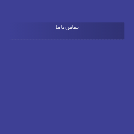
۹:۰۰ تا ۱۵:۳۰
تماس با ما
آدرس
بلوار دادمان، خیابان فخار مقدم، نبش کوچه بنفشه، پلاک66، طبقه
دوم واحد 3
تلفن
02182804381
ایمیل