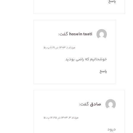
پاسخ
hosein taati
گفت:
مرداد ۱, ۱۴۰۳ در ۶:۲۱ ب٫ظ
خوشحالیم که راضی بودید
پاسخ
صادق
گفت:
مرداد ۳, ۱۴۰۳ در ۱۲:۲۵ ب٫ظ
درود