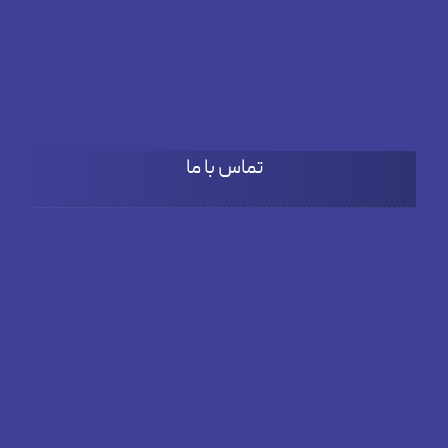
۹:۰۰ تا 18:۰۰
پنج شنبه
۹:۰۰ تا ۱۵:۳۰
تماس با ما
آدرس
بلوار دادمان، خیابان فخار مقدم، نبش کوچه بنفشه، پلاک66، طبقه
دوم واحد 3
تلفن
02182804381