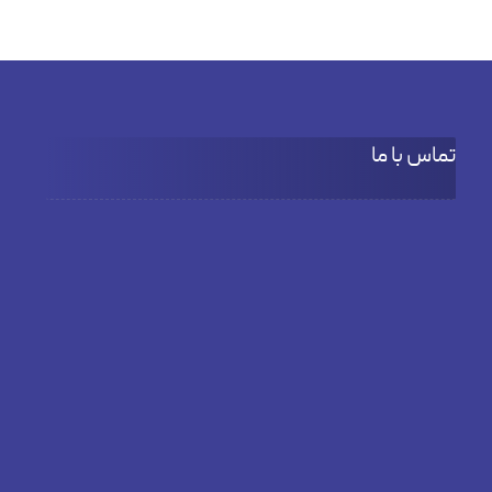
تماس با ما
آدرس
بلوار دادمان، خیابان فخار مقدم، نبش کوچه بنفشه،
پلاک66، طبقه دوم واحد 3
تلفن
02182804381
ایمیل
info@elitepassadv.com