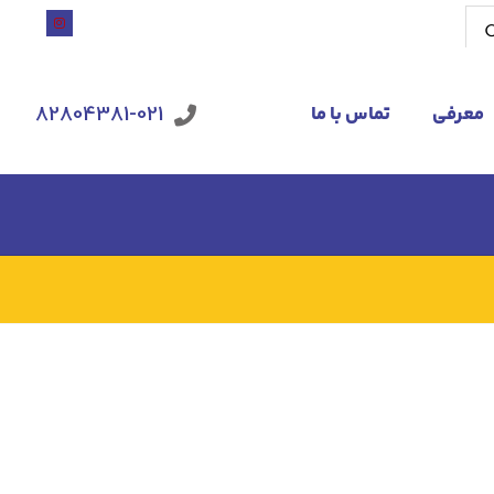
معرفی
تماس با ما
82804381-021