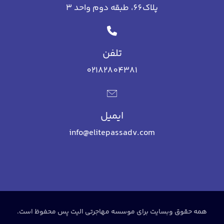
پلاک66، طبقه دوم واحد 3
تلفن
02182804381
ایمیل
info@elitepassadv.com
همه حقوق وبسایت برای موسسه مهاجرتی الیت پس محفوظ است.