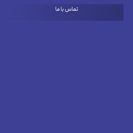
تماس با ما
آدرس
بلوار دادمان، خیابان فخار مقدم، نبش کوچه بنفشه، پلاک66، طبقه
دوم واحد 3
تلفن
02182804381
ایمیل
info@elitepassadv.com