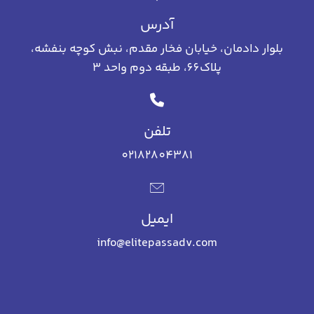
آدرس
بلوار دادمان، خیابان فخار مقدم، نبش کوچه بنفشه،
پلاک66، طبقه دوم واحد 3
تلفن
02182804381
ایمیل
info@elitepassadv.com